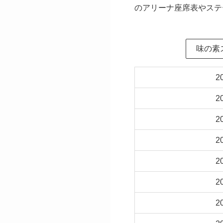
のアリーナ座席表やステ
味の素
2
2
2
2
2
2
2