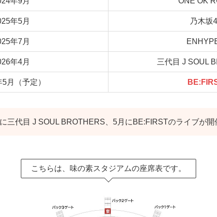
024年9月
ONE OK 
025年5月
乃木坂4
025年7月
ENHYP
026年4月
三代⽬ J SOUL 
6年5月（予定）
BE:FIR
月に三代⽬ J SOUL BROTHERS、5月にBE:FIRSTのライ
こちらは、味の素スタジアムの座席表です。