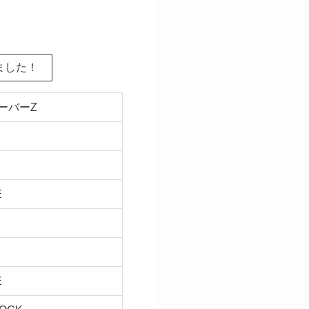
ました！
ーバーZ
S
E
E