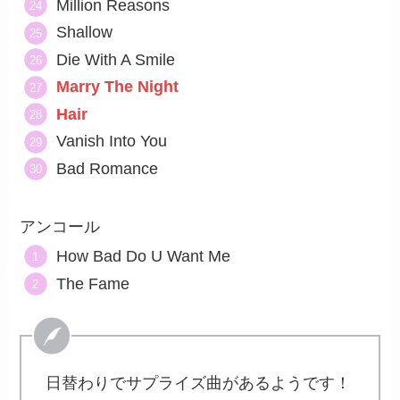
Million Reasons
Shallow
Die With A Smile
Marry The Night
Hair
Vanish Into You
Bad Romance
アンコール
How Bad Do U Want Me
The Fame
日替わりでサプライズ曲があるようです！