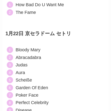
How Bad Do U Want Me
The Fame
1月22日 京セラドーム セトリ
Bloody Mary
Abracadabra
Judas
Aura
Scheiße
Garden Of Eden
Poker Face
Perfect Celebrity
Disease