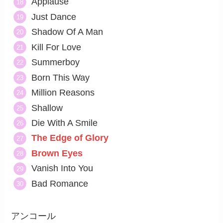
Applause
Just Dance
Shadow Of A Man
Kill For Love
Summerboy
Born This Way
Million Reasons
Shallow
Die With A Smile
The Edge of Glory
Brown Eyes
Vanish Into You
Bad Romance
アンコール