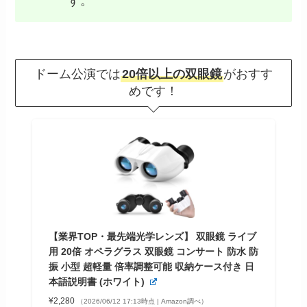
す。
ドーム公演では
20倍以上の双眼鏡
がおすす
めです！
【業界TOP・最先端光学レンズ】 双眼鏡 ライブ
用 20倍 オペラグラス 双眼鏡 コンサート 防水 防
振 小型 超軽量 倍率調整可能 収納ケース付き 日
本語説明書 (ホワイト)
¥2,280
（2026/06/12 17:13時点 | Amazon調べ）