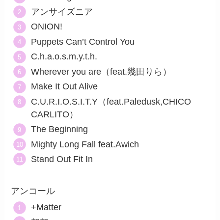
アンサイズニア
ONION!
Puppets Can’t Control You
C.h.a.o.s.m.y.t.h.
Wherever you are（feat.幾田りら）
Make It Out Alive
C.U.R.I.O.S.I.T.Y（feat.Paledusk,CHICO
CARLITO）
The Beginning
Mighty Long Fall feat.Awich
Stand Out Fit In
アンコール
+Matter