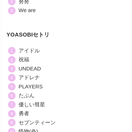
努努
We are
YOASOBIセトリ
アイドル
祝福
UNDEAD
アドレナ
PLAYERS
たぶん
優しい彗星
勇者
セブンティーン
怪物(炎)