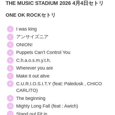
THE MUSIC STADIUM 2026​ 4月4日セトリ
ONE OK ROCKセトリ
I was king
アンサイズニア
ONION!
Puppets Can’t Control You
C.h.a.o.s.m.y.t.h.
Wherever you are
Make it out alive
C.U.R.I.O.S.I.T.Y (feat: Paledusk , CHICO
CARLITO)
The beginning
Mighty Long Fall (feat : Awich)
Stand out Fit in