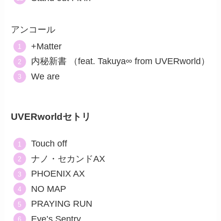
アンコール
+Matter
内秘新書 （feat. Takuya∞ from UVERworld）
We are
UVERworldセトリ
Touch off
ナノ・セカンドAX
PHOENIX AX
NO MAP
PRAYING RUN
Eye’s Sentry