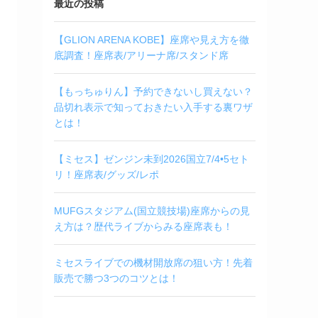
最近の投稿
【GLION ARENA KOBE】座席や見え方を徹
底調査！座席表/アリーナ席/スタンド席
【もっちゅりん】予約できないし買えない？
品切れ表示で知っておきたい入手する裏ワザ
とは！
【ミセス】ゼンジン未到2026国立7/4•5セト
リ！座席表/グッズ/レポ
MUFGスタジアム(国立競技場)座席からの見
え方は？歴代ライブからみる座席表も！
ミセスライブでの機材開放席の狙い方！先着
販売で勝つ3つのコツとは！