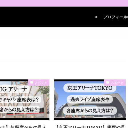
プロフィール
スポット
スポット
ーナ】各座席からの見え
【京王アリーナTOKYO】座席や見