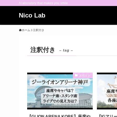
A laboratory that makes you smile
Nico Lab
ホーム
注釈付き
注釈付き
– tag –
スポット
【GLION ARENA KOBE】座席や
【IGアリ