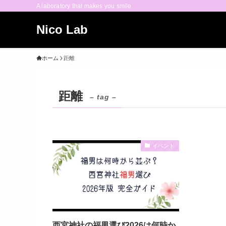
A laboratory that makes you smile
Nico Lab
ホーム
距離
距離
– tag –
イベント
西宮神社の福男選び2026は何時か