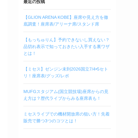
最近の投稿
【GLION ARENA KOBE】座席や見え方を徹
底調査！座席表/アリーナ席/スタンド席
【もっちゅりん】予約できないし買えない？
品切れ表示で知っておきたい入手する裏ワザ
とは！
【ミセス】ゼンジン未到2026国立7/4•5セト
リ！座席表/グッズ/レポ
MUFGスタジアム(国立競技場)座席からの見
え方は？歴代ライブからみる座席表も！
ミセスライブでの機材開放席の狙い方！先着
販売で勝つ3つのコツとは！