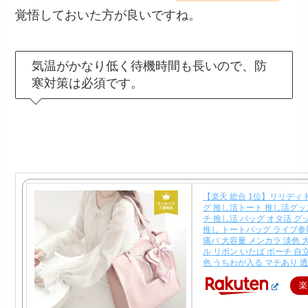
覚悟しておいた方が良いですね。
気温がかなり低く待機時間も長いので、防
寒対策は必須です。
【楽天 総合 1位】リリディ
グ 推し活トート 推し活グッ
チ 推し活 バッグ オタ活 グ
推し トートバッグ ライブ参
痛バ 大容量 メンカラ 淡色 
ル リボン いたば ポーチ 自
色 うちわが入る マチあり 
楽