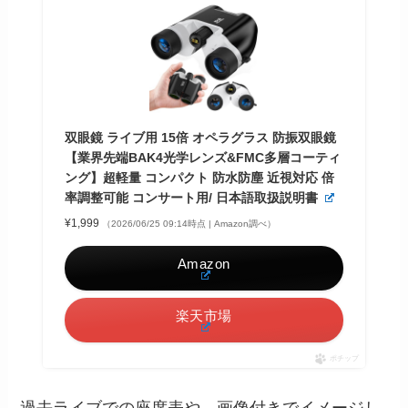
双眼鏡 ライブ用 15倍 オペラグラス 防振双眼鏡
【業界先端BAK4光学レンズ&FMC多層コーティ
ング】超軽量 コンパクト 防水防塵 近視対応 倍
率調整可能 コンサート用/ 日本語取扱説明書
¥1,999
（2026/06/25 09:14時点 | Amazon調べ）
Amazon
楽天市場
ポチップ