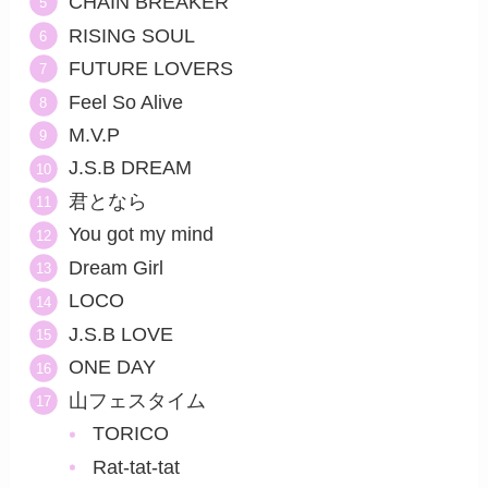
CHAIN BREAKER
RISING SOUL
FUTURE LOVERS
Feel So Alive
M.V.P
J.S.B DREAM
君となら
You got my mind
Dream Girl
LOCO
J.S.B LOVE
ONE DAY
山フェスタイム
TORICO
Rat-tat-tat