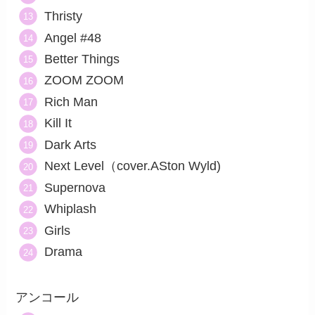
Thristy
Angel #48
Better Things
ZOOM ZOOM
Rich Man
Kill It
Dark Arts
Next Level（cover.ASton Wyld)
Supernova
Whiplash
Girls
Drama
アンコール