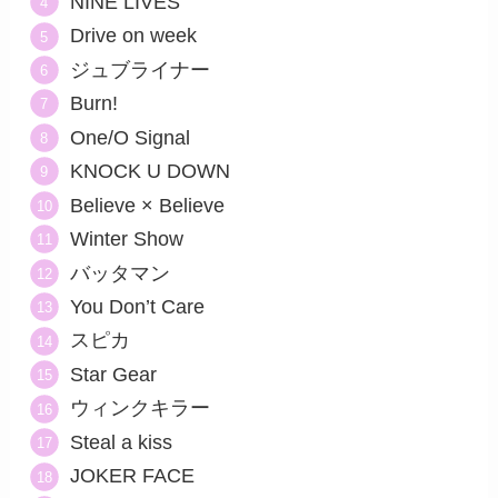
NINE LIVES
Drive on week
ジュブライナー
Burn!
One/O Signal
KNOCK U DOWN
Believe × Believe
Winter Show
バッタマン
You Don’t Care
スピカ
Star Gear
ウィンクキラー
Steal a kiss
JOKER FACE