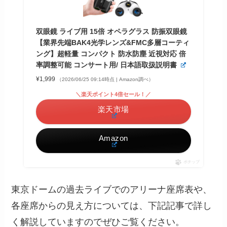
双眼鏡 ライブ用 15倍 オペラグラス 防振双眼鏡
【業界先端BAK4光学レンズ&FMC多層コーティ
ング】超軽量 コンパクト 防水防塵 近視対応 倍
率調整可能 コンサート用/ 日本語取扱説明書
¥1,999
（2026/06/25 09:14時点 | Amazon調べ）
＼楽天ポイント4倍セール！／
楽天市場
Amazon
ポチップ
東京ドームの過去ライブでのアリーナ座席表や、
各座席からの見え方については、下記記事で詳し
く解説していますのでぜひご覧ください。