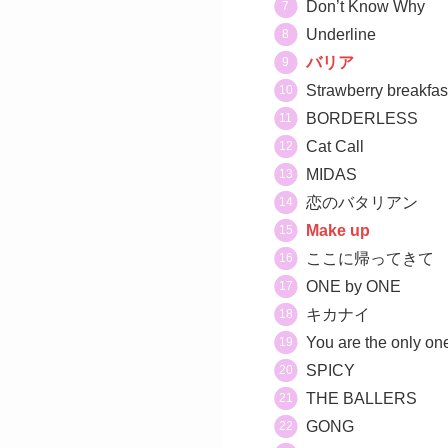
Don’t Know Why
Underline
バリア
Strawberry breakfas
BORDERLESS
Cat Call
MIDAS
恋のバタリアン
Make up
ここに帰ってきて
ONE by ONE
キカナイ
You are the only on
SPICY
THE BALLERS
GONG