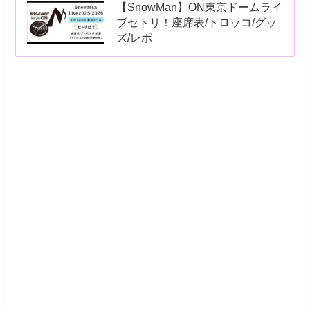
【SnowMan】ON東京ドームライ
ブセトリ！座席表/トロッコ/グッ
ズ/レポ