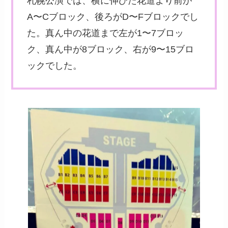
札幌公演では、横に伸びた花道より前が
A〜Cブロック、後ろがD〜Fブロックでし
た。真ん中の花道まで左が1〜7ブロッ
ク、真ん中が8ブロック、右が9〜15ブロ
ックでした。