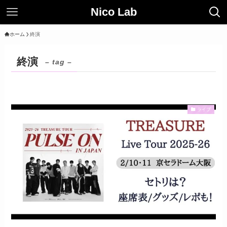
Nico Lab
ホーム
終演
終演
– tag –
ライブ