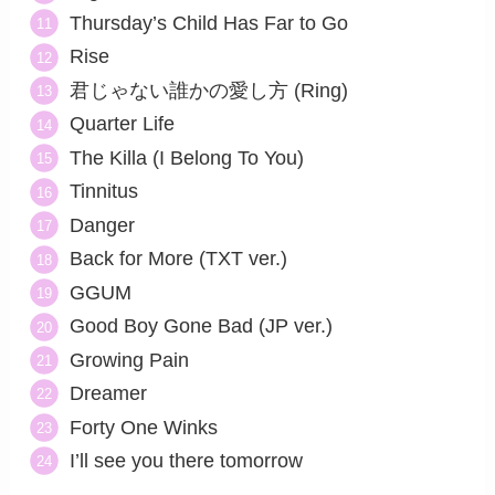
Thursday’s Child Has Far to Go
Rise
君じゃない誰かの愛し方 (Ring)
Quarter Life
The Killa (I Belong To You)
Tinnitus
Danger
Back for More (TXT ver.)
GGUM
Good Boy Gone Bad (JP ver.)
Growing Pain
Dreamer
Forty One Winks
I’ll see you there tomorrow