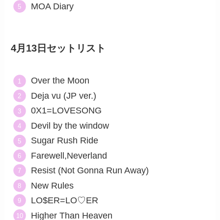
MOA Diary
4月13日セットリスト
Over the Moon
Deja vu (JP ver.)
0X1=LOVESONG
Devil by the window
Sugar Rush Ride
Farewell,Neverland
Resist (Not Gonna Run Away)
New Rules
LO$ER=LO♡ER
Higher Than Heaven