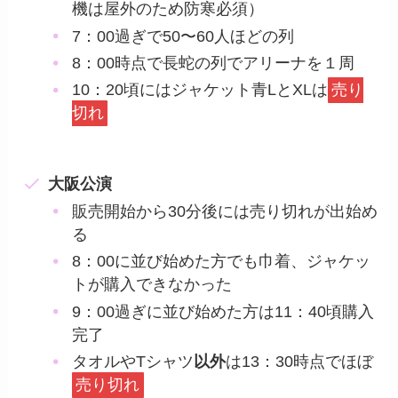
機は屋外のため防寒必須）
7：00過ぎで50〜60人ほどの列
8：00時点で長蛇の列でアリーナを１周
10：20頃にはジャケット青LとXLは
売り
切れ
大阪公演
販売開始から30分後には売り切れが出始め
る
8：00に並び始めた方でも巾着、ジャケッ
トが購入できなかった
9：00過ぎに並び始めた方は11：40頃購入
完了
タオルやTシャツ
以外
は13：30時点でほぼ
売り切れ