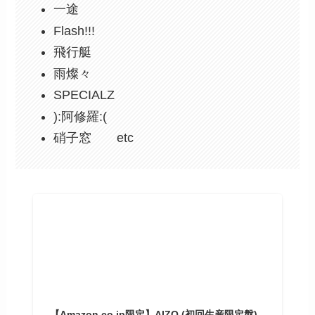
一途
Flash!!!
飛行艇
雨燦々
SPECIALZ
):阿修羅:(
硝子窓 etc
【Amazon.co.jp限定】AIZO (初回生産限定盤)