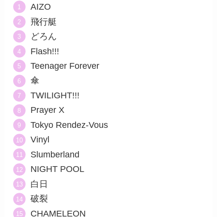
AIZO
飛行艇
どろん
Flash!!!
Teenager Forever
傘
TWILIGHT!!!
Prayer X
Tokyo Rendez-Vous
Vinyl
Slumberland
NIGHT POOL
白日
破裂
CHAMELEON